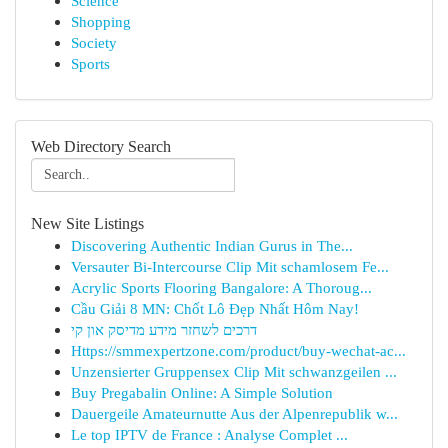
Science
Shopping
Society
Sports
Web Directory Search
New Site Listings
Discovering Authentic Indian Gurus in The...
Versauter Bi-Intercourse Clip Mit schamlosem Fe...
Acrylic Sports Flooring Bangalore: A Thoroug...
Cầu Giải 8 MN: Chốt Lô Đẹp Nhất Hôm Nay!
דרכים לשחזר מידע מדיסק און קי
Https://smmexpertzone.com/product/buy-wechat-ac...
Unzensierter Gruppensex Clip Mit schwanzgeilen ...
Buy Pregabalin Online: A Simple Solution
Dauergeile Amateurnutte Aus der Alpenrepublik w...
Le top IPTV de France : Analyse Complet ...