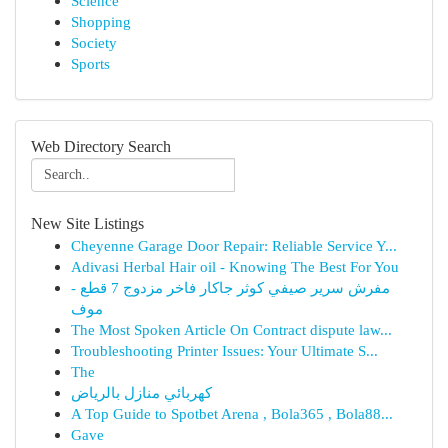
Science
Shopping
Society
Sports
Web Directory Search
New Site Listings
Cheyenne Garage Door Repair: Reliable Service Y...
Adivasi Herbal Hair oil - Knowing The Best For You
مفرش سرير صيفي كوثر جاكار فاخر مزدوج 7 قطع -
موف
The Most Spoken Article On Contract dispute law...
Troubleshooting Printer Issues: Your Ultimate S...
The
كهربائي منازل بالرياض
A Top Guide to Spotbet Arena , Bola365 , Bola88...
Gave