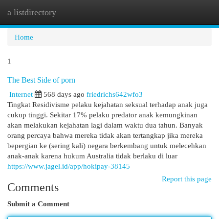
a listdirectory
Togg
navi
Home
1
The Best Side of porn
Internet
568 days ago
friedrichs642wfo3
Tingkat Residivisme pelaku kejahatan seksual terhadap anak juga
cukup tinggi. Sekitar 17% pelaku predator anak kemungkinan
akan melakukan kejahatan lagi dalam waktu dua tahun. Banyak
orang percaya bahwa mereka tidak akan tertangkap jika mereka
bepergian ke (sering kali) negara berkembang untuk melecehkan
anak-anak karena hukum Australia tidak berlaku di luar
https://www.jagel.id/app/hokipay-38145
Report this page
Comments
Submit a Comment