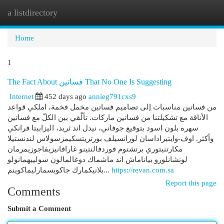
a listdirectory
Togg
navi
Home
1
The Fact About فساتين That No One Is Suggesting
Internet
452 days ago
annieg791cxs9
من فساتين مناسبات إلى تصاميم فساتين مخمل فخمة، املكي قواعد
الأناقة مع تشكيلتنا من فساتين ماركات. تألّقي بين الكلّ مع فساتين
سهره بلون اسود بتوقيع جوفاني، نيدل اند ثريد، اليزابيتا فرانكي
وأكثر. اوف-وايتبراداسان لورانسيلف بورتريتسكيمزسولاس لندنستيلا
مكارتنيتوري برتشتوم فوردفالنتينو غارافانيزيفاجوزيمرمان
لونشانلورو بياناماش اند ماشماك دوغالمالون سولييهمانولو
بلانيكمارك جاكوبسمارليماكوينم...
https://revan.com.sa
Report this page
Comments
Submit a Comment