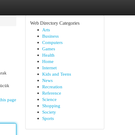
Web Directory Categories
Arts
Business
Computers
Games
Health
Home
Internet
arak
Kids and Teens
News
gücük
Recreation
Reference
Science
this page
Shopping
Society
Sports