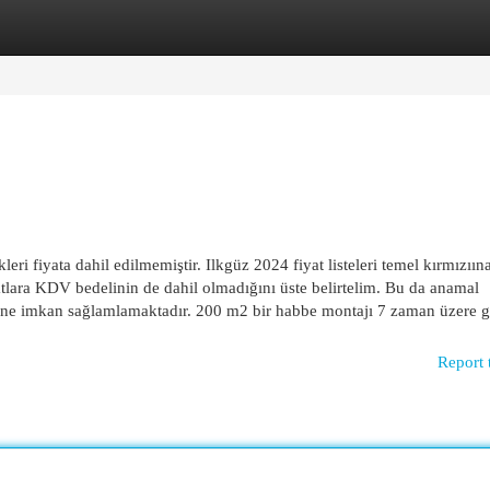
egories
Register
Login
leri fiyata dahil edilmemiştir. Ilkgüz 2024 fiyat listeleri temel kırmızıın
atlara KDV bedelinin de dahil olmadığını üste belirtelim. Bu da anamal
sine imkan sağlamlamaktadır. 200 m2 bir habbe montajı 7 zaman üzere 
Report 