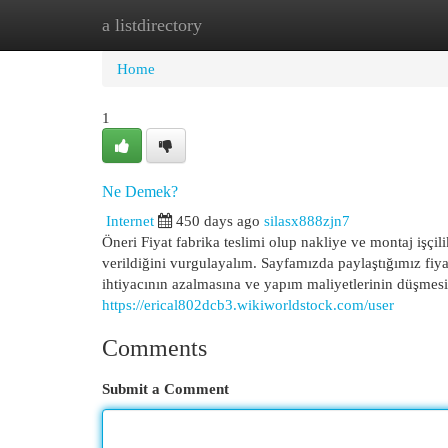
a listdirectory
Home
New Site Listings
Add Site
Cat
Home
1
Ne Demek?
Internet
450 days ago
silasx888zjn7
Öneri Fiyat fabrika teslimi olup nakliye ve montaj işçilik
verildiğini vurgulayalım. Sayfamızda paylaştığımız fiy
ihtiyacının azalmasına ve yapım maliyetlerinin düşme
https://erical802dcb3.wikiworldstock.com/user
Comments
Submit a Comment