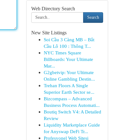
Web Directory Search
Search
New Site Listings
Soi Cầu 3 Càng MB – Bắt
Cầu Lô 100 : Thông T...
NYC Times Square
Billboards: Your Ultimate
Mar...
G2gbetvip: Your Ultimate
Online Gambling Destin...
Trehan Floors A Single
Superior Earth Sector se...
Bizcompass – Advanced
Business Process Automati...
Boutiq Switch V4: A Detailed
Review
Liquidity Marketplace Guide
for Anyswap DeFi Tr...
Profesyonel Web Sitesi