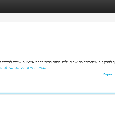
egories
Register
Login
ך להבין את/שמו/תהליכם של הגילוח. ישנם רבים/הרבה/אמצעים שונים לביצוע
kmarks.com/story19427468/טכניקות-גילוח-כל-מה-שאתה-צריך-לדעת
Report 