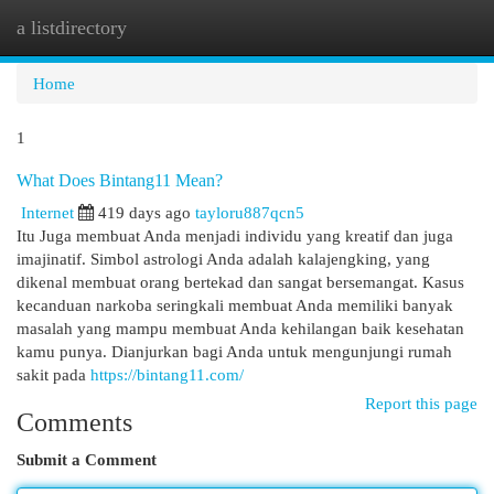
a listdirectory
Togg
navi
Home
1
What Does Bintang11 Mean?
Internet
419 days ago
tayloru887qcn5
Itu Juga membuat Anda menjadi individu yang kreatif dan juga
imajinatif. Simbol astrologi Anda adalah kalajengking, yang
dikenal membuat orang bertekad dan sangat bersemangat. Kasus
kecanduan narkoba seringkali membuat Anda memiliki banyak
masalah yang mampu membuat Anda kehilangan baik kesehatan
kamu punya. Dianjurkan bagi Anda untuk mengunjungi rumah
sakit pada
https://bintang11.com/
Report this page
Comments
Submit a Comment