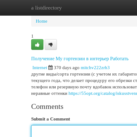
a listdirectory
Home
New Site Listings
Add Site
Cat
Home
1
Получение My гортензии в интерьер Работать
Internet
370 days ago
mitchv222zrh3
другие виды/сорта гортензии (с учетом их габарито
текущего года, что делает процедуру его обрезки с
телефон или резервную почту вдобавок использоват
неравные оттенки
https://55opt.org/catalog/iskusstven
Comments
Submit a Comment