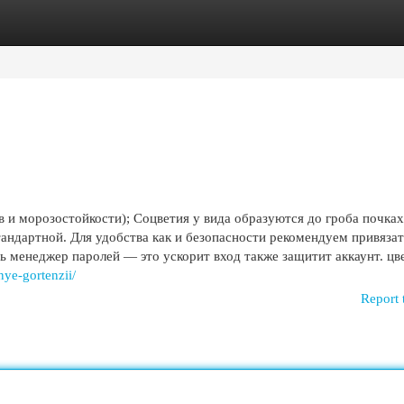
egories
Register
Login
в и морозостойкости); Соцветия у вида образуются до гроба почках
тандартной. Для удобства как и безопасности рекомендуем привязат
ь менеджер паролей — это ускорит вход также защитит аккаунт. цв
nye-gortenzii/
Report 