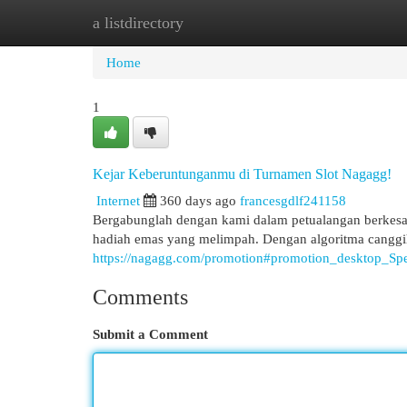
a listdirectory
Home
New Site Listings
Add Site
Cat
Home
1
Kejar Keberuntunganmu di Turnamen Slot Nagagg!
Internet
360 days ago
francesgdlf241158
Bergabunglah dengan kami dalam petualangan berkesan s
hadiah emas yang melimpah. Dengan algoritma canggi
https://nagagg.com/promotion#promotion_desktop_Spe
Comments
Submit a Comment