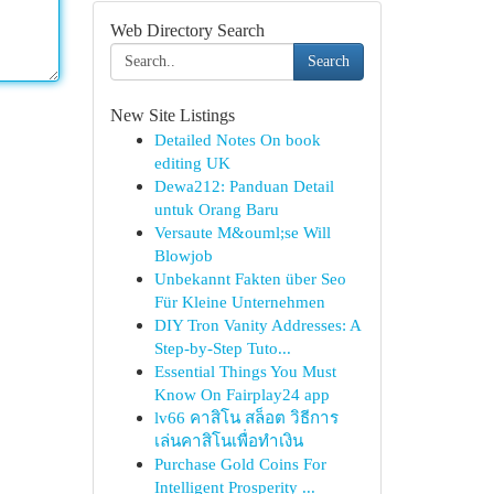
Web Directory Search
Search
New Site Listings
Detailed Notes On book
editing UK
Dewa212: Panduan Detail
untuk Orang Baru
Versaute M&ouml;se Will
Blowjob
Unbekannt Fakten über Seo
Für Kleine Unternehmen
DIY Tron Vanity Addresses: A
Step-by-Step Tuto...
Essential Things You Must
Know On Fairplay24 app
lv66 คาสิโน สล็อต วิธีการ
เล่นคาสิโนเพื่อทำเงิน
Purchase Gold Coins For
Intelligent Prosperity ...