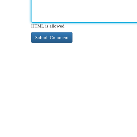
HTML is allowed