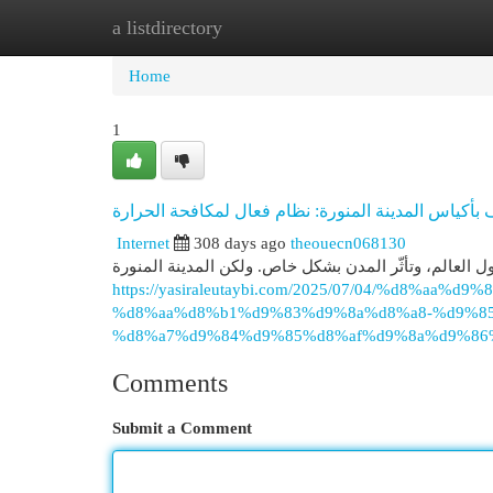
a listdirectory
Home
New Site Listings
Add Site
Cat
Home
1
 بأكياس المدينة المنورة: نظام فعال لمكافحة الحرارة
Internet
308 days ago
theouecn068130
 حول العالم، وتأثّر المدن بشكل خاص. ولكن المدينة المنورة
https://yasiraleutaybi.com/2025/07/04/%d8%
%d8%aa%d8%b1%d9%83%d9%8a%d8%a8-%d9%8
%d8%a7%d9%84%d9%85%d8%af%d9%8a%d9%86%
Comments
Submit a Comment