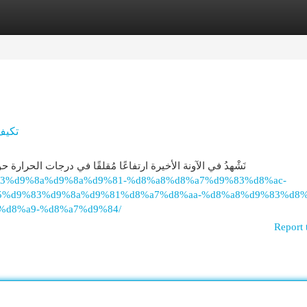
egories
Register
Login
تكيف
نَشْهدُ في الآونة الأخيرة ارتفاعًا مُقلقًا في درجات الحرارة
aa%d9%83%d9%8a%d9%8a%d9%81-%d8%a8%d8%a7%d9%83%d8%ac-
5%d9%83%d9%8a%d9%81%d8%a7%d8%aa-%d8%a8%d9%83%d8%
d8%a9-%d8%a7%d9%84/
Report 