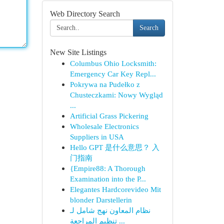
Web Directory Search
Search
New Site Listings
Columbus Ohio Locksmith:
Emergency Car Key Repl...
Pokrywa na Pudełko z
Chusteczkami: Nowy Wygląd
...
Artificial Grass Pickering
Wholesale Electronics
Suppliers in USA
Hello GPT 是什么意思？ 入
门指南
{Empire88: A Thorough
Examination into the P...
Elegantes Hardcorevideo Mit
blonder Darstellerin
نظام المعاون نهج شامل لـ
تنظيم المراجعة ...