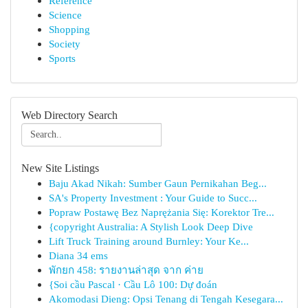
Reference
Science
Shopping
Society
Sports
Web Directory Search
New Site Listings
Baju Akad Nikah: Sumber Gaun Pernikahan Beg...
SA's Property Investment : Your Guide to Succ...
Popraw Postawę Bez Naprężania Się: Korektor Tre...
{copyright Australia: A Stylish Look Deep Dive
Lift Truck Training around Burnley: Your Ke...
Diana 34 ems
พักยก 458: รายงานล่าสุด จาก ค่าย
{Soi cầu Pascal · Cầu Lô 100: Dự đoán
Akomodasi Dieng: Opsi Tenang di Tengah Kesegara...