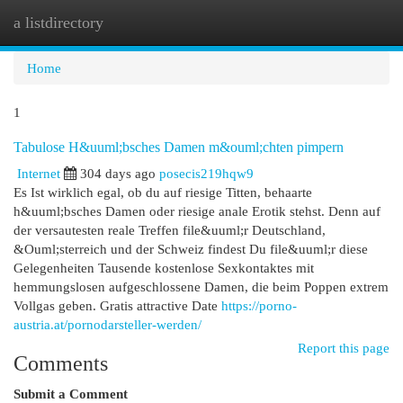
a listdirectory
Togg
navi
Home
1
Tabulose H&uuml;bsches Damen m&ouml;chten pimpern
Internet
304 days ago
posecis219hqw9
Es Ist wirklich egal, ob du auf riesige Titten, behaarte
h&uuml;bsches Damen oder riesige anale Erotik stehst. Denn auf
der versautesten reale Treffen file&uuml;r Deutschland,
&Ouml;sterreich und der Schweiz findest Du file&uuml;r diese
Gelegenheiten Tausende kostenlose Sexkontaktes mit
hemmungslosen aufgeschlossene Damen, die beim Poppen extrem
Vollgas geben. Gratis attractive Date
https://porno-
austria.at/pornodarsteller-werden/
Report this page
Comments
Submit a Comment