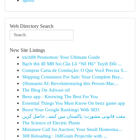
Sports
Web Directory Search
New Site Listings
irich88 Promotion: Your Ultimate Guide
Bạch thủ đề MB Soi Cầu Lô “Nổ Hũ” Tuyệt Đối ...
Comprar Carta de Condução: O Que Você Precisa S...
Shipping Containers For Sale: Your Complete Buy...
{Humanio AI: Revolutionizing this Person-Mac...
The Blog On Adivasi oil
Benz app - Knowing The Best For You
Essential Things You Must Know On benz game app
Boost Your Google Rankings With SEO
مفت قانونی مشورت: پاکستان میں کیسے حاصل کریں
The Science of Electric Plants
Miniature Calf for Auction: Your Small Homestea...
308 Reloading : 168Grain Projectile with ...