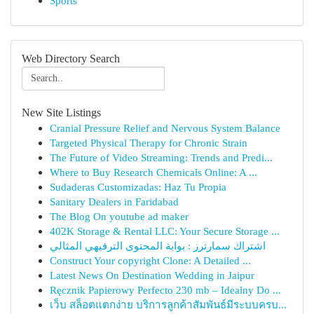
Sports
Web Directory Search
New Site Listings
Cranial Pressure Relief and Nervous System Balance
Targeted Physical Therapy for Chronic Strain
The Future of Video Streaming: Trends and Predi...
Where to Buy Research Chemicals Online: A ...
Sudaderas Customizadas: Haz Tu Propia
Sanitary Dealers in Faridabad
The Blog On youtube ad maker
402K Storage & Rental LLC: Your Secure Storage ...
اشتراك سمارترز : بوابة المحتوى الترفيهي المثالي
Construct Your copyright Clone: A Detailed ...
Latest News On Destination Wedding in Jaipur
Ręcznik Papierowy Perfecto 230 mb – Idealny Do ...
เว็บ สล็อตแตกง่าย บริการลูกค้าสัมพันธ์มีระบบครบ...