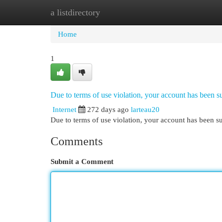
a listdirectory
Home
New Site Listings
Add Site
Cat
Home
1
Due to terms of use violation, your account has been
Internet
272 days ago
larteau20
Due to terms of use violation, your account has been
Comments
Submit a Comment