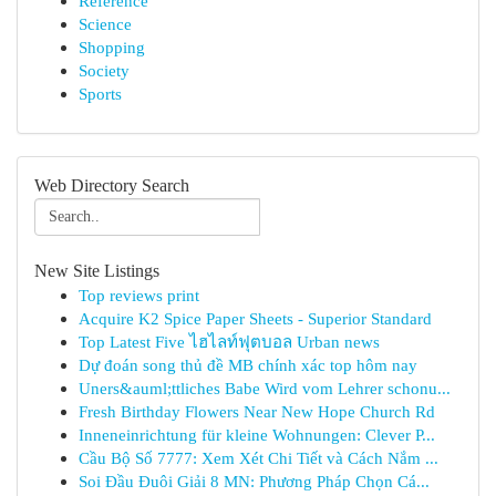
Reference
Science
Shopping
Society
Sports
Web Directory Search
New Site Listings
Top reviews print
Acquire K2 Spice Paper Sheets - Superior Standard
Top Latest Five ไฮไลท์ฟุตบอล Urban news
Dự đoán song thủ đề MB chính xác top hôm nay
Uners&auml;ttliches Babe Wird vom Lehrer schonu...
Fresh Birthday Flowers Near New Hope Church Rd
Inneneinrichtung für kleine Wohnungen: Clever P...
Cầu Bộ Số 7777: Xem Xét Chi Tiết và Cách Nắm ...
Soi Đầu Đuôi Giải 8 MN: Phương Pháp Chọn Cá...