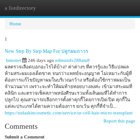
a listdirectory
Togg
navi
Home
1
New Step By Step Map For ปลูกผมถาวร
Internet
246 days ago
edmundv288atu8
ผลตรวจเลือดบอกอะไรได้บ้าง? ค่าต่างๆ ที่ควรรู้และวิธีแปลผล
ห้ามสระผมเองเด็ดขาด จนกว่าแพทย์จะอนุญาต ไม่เหมาะกับผู้ที่
ต้องการแก้ไขปัญหาผมในบริเวณกว้าง หรือต้องใช้กราฟผมเป็น
จำนวนมาก เพราะจะทำให้ผมท้ายทอยบางลงค่ะ เข้ามาสระผมที่
คลินิก และตรวจเช็คสภาพหนังศีรษะรวมทั้งเส้นผมที่ได้ทำการ
ปลูกไป คุณสามารถเลือกการตั้งค่าคุกกี้โดยการเปิด/ปิด คุกกี้ใน
แต่ละประเภทได้ตามความต้องการ ยกเว้น คุกกี้ที่จำเป็...
https://nidaskincosmetic.com/service/ur-cell-hair-micro-transplant
Report this page
Comments
Submit a Comment