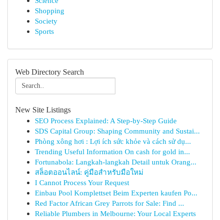
Science
Shopping
Society
Sports
Web Directory Search
New Site Listings
SEO Process Explained: A Step-by-Step Guide
SDS Capital Group: Shaping Community and Sustai...
Phòng xông hơi : Lợi ích sức khỏe và cách sử dụ...
Trending Useful Information On cash for gold in...
Fortunabola: Langkah-langkah Detail untuk Orang...
สล็อตออนไลน์: คู่มือสำหรับมือใหม่
I Cannot Process Your Request
Einbau Pool Komplettset Beim Experten kaufen Po...
Red Factor African Grey Parrots for Sale: Find ...
Reliable Plumbers in Melbourne: Your Local Experts