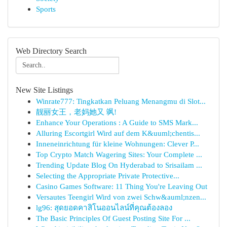
Sports
Web Directory Search
New Site Listings
Winrate777: Tingkatkan Peluang Menangmu di Slot...
靓丽女王，老妈她又 飒!
Enhance Your Operations : A Guide to SMS Mark...
Alluring Escortgirl Wird auf dem K&uuml;chentis...
Inneneinrichtung für kleine Wohnungen: Clever P...
Top Crypto Match Wagering Sites: Your Complete ...
Trending Update Blog On Hyderabad to Srisailam ...
Selecting the Appropriate Private Protective...
Casino Games Software: 11 Thing You're Leaving Out
Versautes Teengirl Wird von zwei Schw&auml;nzen...
lg96: สุดยอดคาสิโนออนไลน์ที่คุณต้องลอง
The Basic Principles Of Guest Posting Site For ...