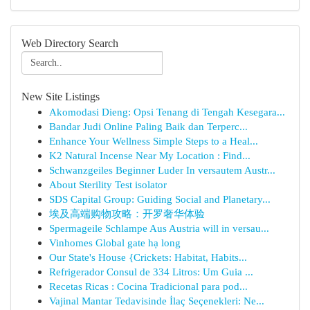
Web Directory Search
New Site Listings
Akomodasi Dieng: Opsi Tenang di Tengah Kesegara...
Bandar Judi Online Paling Baik dan Terperc...
Enhance Your Wellness Simple Steps to a Heal...
K2 Natural Incense Near My Location : Find...
Schwanzgeiles Beginner Luder In versautem Austr...
About Sterility Test isolator
SDS Capital Group: Guiding Social and Planetary...
埃及高端购物攻略：开罗奢华体验
Spermageile Schlampe Aus Austria will in versau...
Vinhomes Global gate hạ long
Our State's House {Crickets: Habitat, Habits...
Refrigerador Consul de 334 Litros: Um Guia ...
Recetas Ricas : Cocina Tradicional para pod...
Vajinal Mantar Tedavisinde İlaç Seçenekleri: Ne...