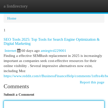
a listdirectory
Togg
navi
Home
1
SEO Tools 2025: Top Tools for Search Engine Optimization &
Digital Marketing
Internet
60 days ago
amiegtvd229001
Finding a effective SEMRush replacement in 2025 is increasingly
important as companies seek cost-effective resources for their
online visibility . Several impressive alternatives now exist,
including Moz
https://www.reddit.com/r/BusinessFinanceHelp/comments/1nfbx4h/be
Report this page
Comments
Submit a Comment