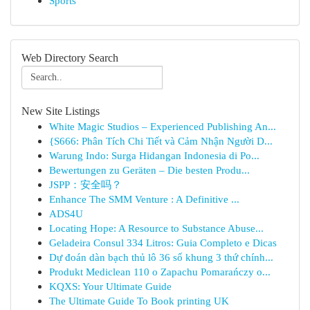
Sports
Web Directory Search
New Site Listings
White Magic Studios – Experienced Publishing An...
{S666: Phân Tích Chi Tiết và Cảm Nhận Người D...
Warung Indo: Surga Hidangan Indonesia di Po...
Bewertungen zu Geräten – Die besten Produ...
JSPP：安全吗？
Enhance The SMM Venture : A Definitive ...
ADS4U
Locating Hope: A Resource to Substance Abuse...
Geladeira Consul 334 Litros: Guia Completo e Dicas
Dự đoán dàn bạch thủ lô 36 số khung 3 thứ chính...
Produkt Mediclean 110 o Zapachu Pomarańczy o...
KQXS: Your Ultimate Guide
The Ultimate Guide To Book printing UK