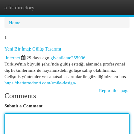
a listdirectory
Togg
navi
Home
1
Yeni Bir İmaj: Gülüş Tasarımı
Internet
29 days ago
glyenileme255996
Türkiye'nin büyülü şehri’nde gülüş estetiği alanında profesyonel
diş hekimlerimiz ile hayalinizdeki gülüşe sahip olabilirsiniz.
Gelişmiş yöntemler ve sanatsal tasarımlar ile güzelliğinize en hoş
https://batiortodonti.com/smile-design/
Report this page
Comments
Submit a Comment