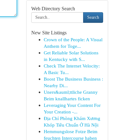
Web Directory Search
Search
New Site Listings
Crown of the People: A Visual
Anthem for Toge...
Get Reliable Solar Solutions
in Kentucky with S...
Check The Internet Velocity:
A Basic Tu...
Boost The Business Business :
Nearby Di...
Uners&auml;ttliche Granny
Beim knallhartes ficken
Leveraging Your Content For
Your Creation -...
Địa Chỉ Phòng Khám Xương
Khóp Tiêu Chuẩn Ở Hà Nội
Hemmungslose Fotze Beim
feuchten Intercourse haben